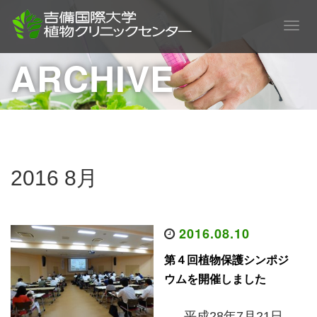
T
o
ARCHIVE
g
g
l
e
n
a
v
i
2016 8月
g
a
t
i
2016.08.10
o
第４回植物保護シンポジ
n
ウムを開催しました
平成28年7月21日