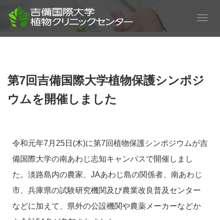
T
o
g
g
l
e
第7回吉備国際大学植物保護シンポジ
n
a
ウムを開催しました
v
i
g
a
令和元年7月25日(木)に第7回植物保護シンポジウムが吉
t
備国際大学の南あわじ志知キャンパスで開催しまし
i
o
た。淡路島内の農家、JAあわじ島の関係者、南あわじ
n
市、兵庫県の試験研究機関及び農業改良普及センター
などに加えて、県外の公設機関や農薬メーカーなどか