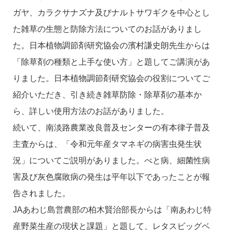
ガヤ、カラクサナズナ及びナルトサワギクを中心とし
た雑草の生態と防除方法についてのお話がありまし
た。日本植物調節剤研究協会の濱村謙史朗先生からは
「除草剤の種類と上手な使い方」と題してご講演があ
りました。日本植物調節剤研究協会の役割についてご
紹介いただき、引き続き雑草防除・除草剤の基本か
ら、詳しい使用方法のお話がありました。
続いて、南淡路農業改良普及センターの有本律子普及
主査からは、「令和元年産タマネギの病害虫発生状
況」についてご説明がありました。べと病、細菌性病
害及び灰色腐敗病の発生は平年以下であったことが報
告されました。
JAあわじ島営農部の柏木賢治部長からは「南あわじ特
産野菜生産の現状と課題」と題して、レタスビッグベ