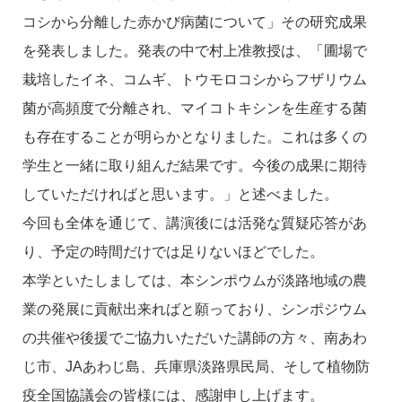
コシから分離した赤かび病菌について」その研究成果
を発表しました。発表の中で村上准教授は、「圃場で
栽培したイネ、コムギ、トウモロコシからフザリウム
菌が高頻度で分離され、マイコトキシンを生産する菌
も存在することが明らかとなりました。これは多くの
学生と一緒に取り組んだ結果です。今後の成果に期待
していただければと思います。」と述べました。
今回も全体を通じて、講演後には活発な質疑応答があ
り、予定の時間だけでは足りないほどでした。
本学といたしましては、本シンポウムが淡路地域の農
業の発展に貢献出来ればと願っており、シンポジウム
の共催や後援でご協力いただいた講師の方々、南あわ
じ市、JAあわじ島、兵庫県淡路県民局、そして植物防
疫全国協議会の皆様には、感謝申し上げます。