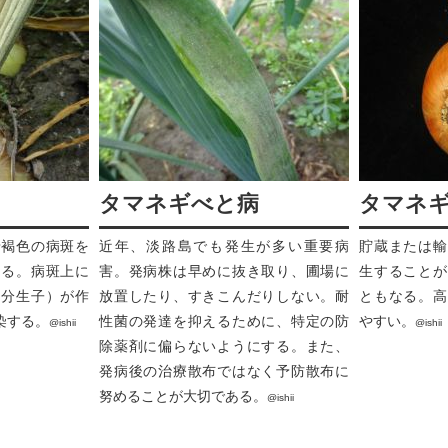
タマネギべと病
タマネ
暗褐色の病斑を
近年、淡路島でも発生が多い重要病
貯蔵または輸
なる。病斑上に
害。発病株は早めに抜き取り、圃場に
生することが
（分生子）が作
放置したり、すきこんだりしない。耐
ともなる。高
染する。
性菌の発達を抑えるために、特定の防
やすい。
@ishii
@ishii
除薬剤に偏らないようにする。また、
発病後の治療散布ではなく予防散布に
努めることが大切である。
@ishii