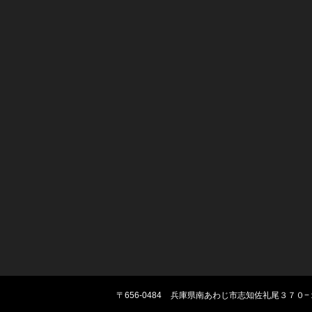
〒656-0484
兵庫県南あわじ市志知佐礼尾３７０−