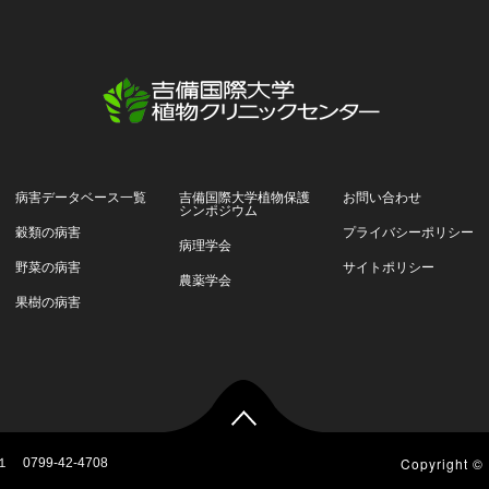
病害データベース一覧
吉備国際大学植物保護
お問い合わせ
シンポジウム
穀類の病害
プライバシーポリシー
病理学会
野菜の病害
サイトポリシー
農薬学会
果樹の病害
Copyright 
１
0799-42-4708